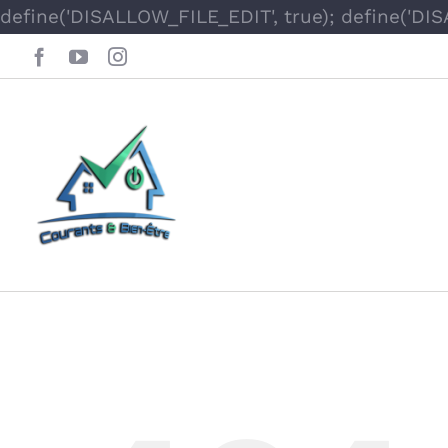
define('DISALLOW_FILE_EDIT', true); define('DI
Facebook
YouTube
Instagram
Oops, This Page 