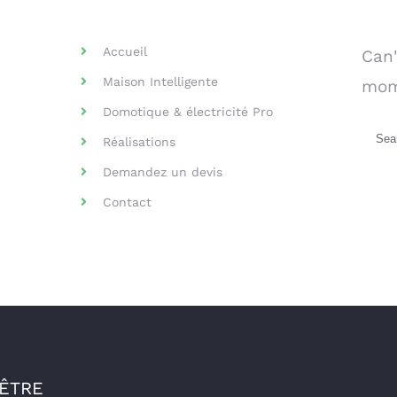
Helpful Links
Se
Accueil
Can'
Maison Intelligente
mom
Domotique & électricité Pro
Sea
Réalisations
for:
Demandez un devis
Contact
-ÊTRE