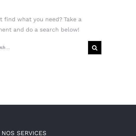
arch Our Website
t find what you need? Take a
ent and do a search below!
rch
NOS SERVICES