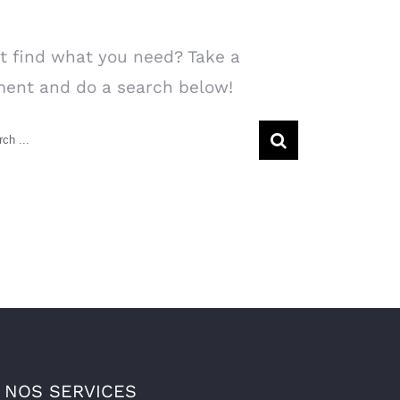
arch Our Website
t find what you need? Take a
ent and do a search below!
rch
NOS SERVICES