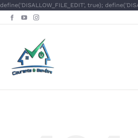
define('DISALLOW_FILE_EDIT', true); define('DI
Facebook
YouTube
Instagram
Oops, This Page 