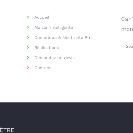
Helpful Links
Se
Accueil
Can'
Maison Intelligente
mom
Domotique & électricité Pro
Sea
Réalisations
for:
Demandez un devis
Contact
-ÊTRE