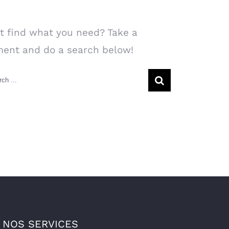
arch Our Website
t find what you need? Take a
ent and do a search below!
rch
NOS SERVICES