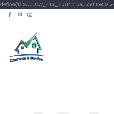
define('DISALLOW_FILE_EDIT', true); define('DI
Facebook
YouTube
Instagram
Oops, This Page 