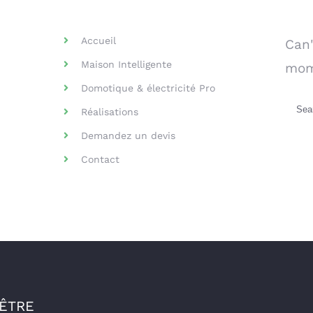
Helpful Links
Se
Accueil
Can'
Maison Intelligente
mom
Domotique & électricité Pro
Sea
Réalisations
for:
Demandez un devis
Contact
-ÊTRE