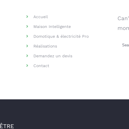
Helpful Links
Se
Accueil
Can'
Maison Intelligente
mom
Domotique & électricité Pro
Sea
Réalisations
for:
Demandez un devis
Contact
-ÊTRE