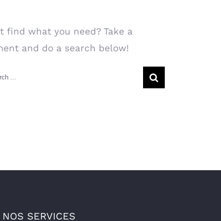
arch Our Website
t find what you need? Take a
ent and do a search below!
rch
NOS SERVICES