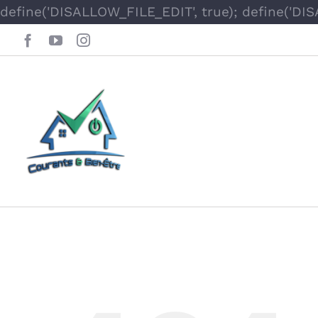
define('DISALLOW_FILE_EDIT', true); define('DI
Facebook
YouTube
Instagram
Oops, This Page 