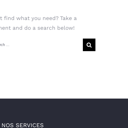
arch Our Website
t find what you need? Take a
ent and do a search below!
rch
NOS SERVICES