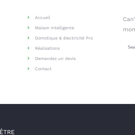
Helpful Links
Se
Accueil
Can'
Maison Intelligente
mom
Domotique & électricité Pro
Sea
Réalisations
for:
Demandez un devis
Contact
-ÊTRE