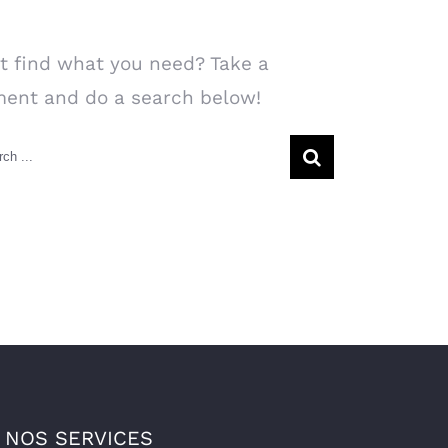
arch Our Website
t find what you need? Take a
ent and do a search below!
rch
NOS SERVICES