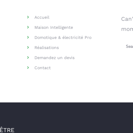
Helpful Links
Se
Accueil
Can'
Maison Intelligente
mom
Domotique & électricité Pro
Sea
Réalisations
for:
Demandez un devis
Contact
-ÊTRE