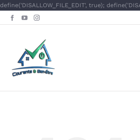
define('DISALLOW_FILE_EDIT', true); define('DI
Facebook
YouTube
Instagram
Oops, This Page 