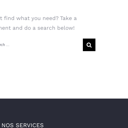
arch Our Website
t find what you need? Take a
ent and do a search below!
rch
NOS SERVICES