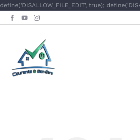
define('DISALLOW_FILE_EDIT', true); define('DI
Facebook
YouTube
Instagram
Oops, This Page 