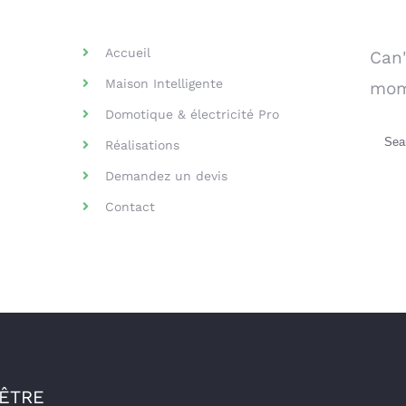
Helpful Links
Se
Accueil
Can'
Maison Intelligente
mom
Domotique & électricité Pro
Sea
Réalisations
for:
Demandez un devis
Contact
-ÊTRE