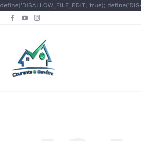
define('DISALLOW_FILE_EDIT', true); define('DI
Facebook
YouTube
Instagram
Oops, This Page 