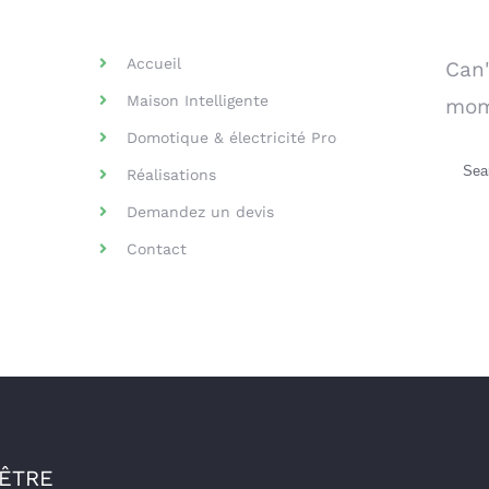
Helpful Links
Se
Accueil
Can'
Maison Intelligente
mom
Domotique & électricité Pro
Sea
Réalisations
for:
Demandez un devis
Contact
-ÊTRE