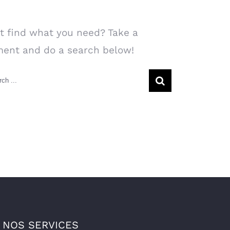
arch Our Website
t find what you need? Take a
ent and do a search below!
rch
NOS SERVICES