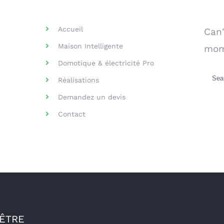
Helpful Links
Se
Accueil
Can'
Maison Intelligente
mom
Domotique & électricité Pro
Sea
Réalisations
for:
Demandez un devis
Contact
-ÊTRE