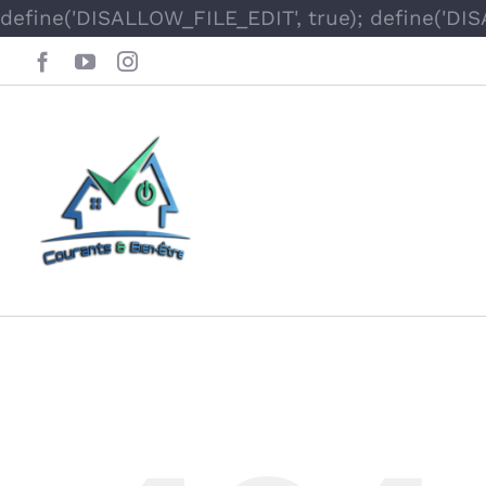
define('DISALLOW_FILE_EDIT', true); define('DI
Facebook
YouTube
Instagram
Oops, This Page 