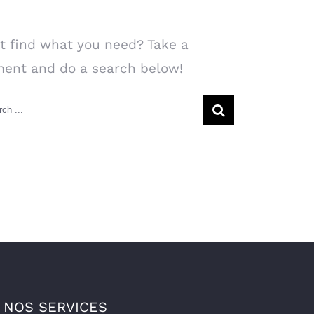
arch Our Website
t find what you need? Take a
ent and do a search below!
rch
NOS SERVICES