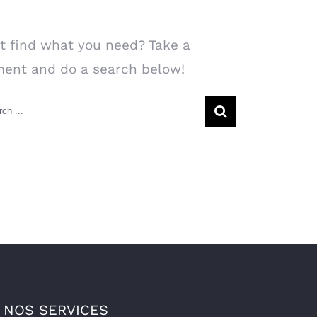
arch Our Website
t find what you need? Take a
ent and do a search below!
rch
NOS SERVICES