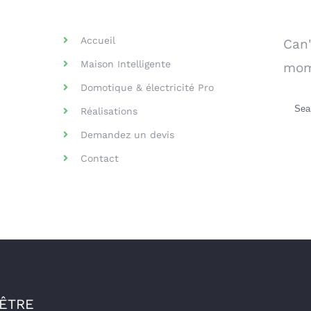
Helpful Links
Se
Accueil
Can'
Maison Intelligente
mom
Domotique & électricité Pro
Sea
Réalisations
for:
Demandez un devis
Contact
-ÊTRE