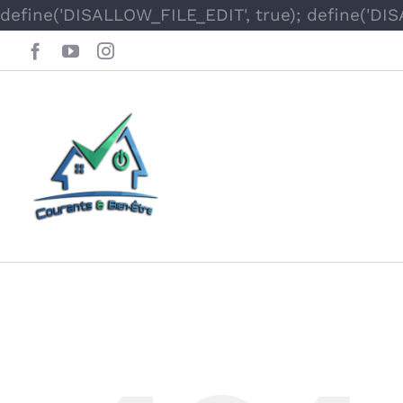
define('DISALLOW_FILE_EDIT', true); define('DI
Facebook
YouTube
Instagram
Oops, This Page 