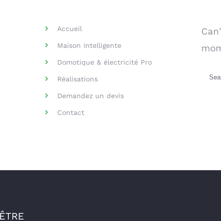
Helpful Links
Se
Accueil
Can'
Maison Intelligente
mom
Domotique & électricité Pro
Sea
Réalisations
for:
Demandez un devis
Contact
-ÊTRE