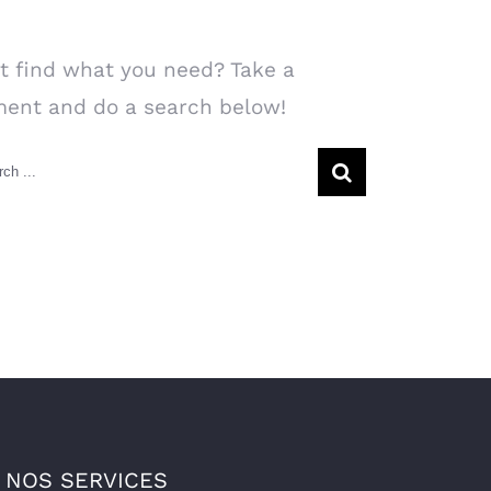
arch Our Website
t find what you need? Take a
ent and do a search below!
rch
NOS SERVICES