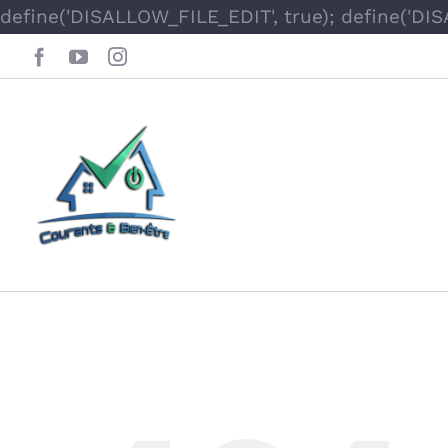
define('DISALLOW_FILE_EDIT', true); define('DI
Facebook
YouTube
Instagram
Oops, This Page 